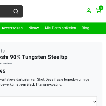
0
Accessoires
Nieuw
Alle Darts artikelen
Blog
rts
shi 90% Tungsten Steeltip
gen review
,95
kwalitatieve dartpijlen van Shot. Deze fraaie torpedo-vormige
afgewerkt met een Black Titanium-coating.