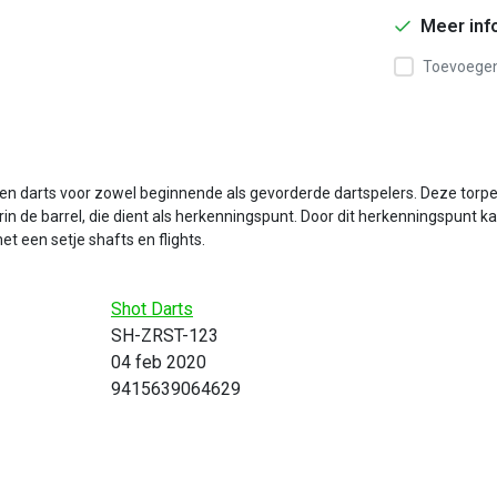
Meer inf
Toevoegen 
sten darts voor zowel beginnende als gevorderde dartspelers. Deze torp
orin de barrel, die dient als herkenningspunt. Door dit herkenningspunt 
t een setje shafts en flights.
Shot Darts
SH-ZRST-123
04 feb 2020
9415639064629