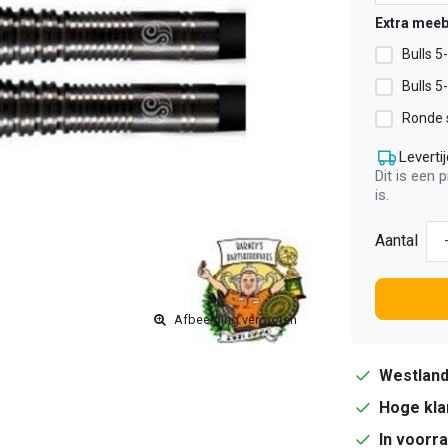
Extra meeb
Bulls 5
Bulls 5
Ronde s
Levertij
Dit is een 
is.
Aantal
Afbeelding vergroten
Westlan
Hoge kla
In voorr