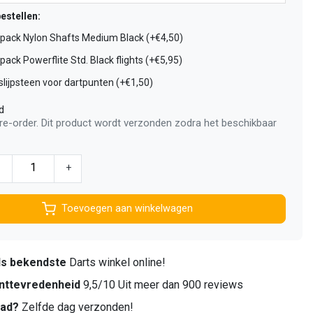
estellen:
-pack Nylon Shafts Medium Black (+€4,50)
-pack Powerflite Std. Black flights (+€5,95)
lijpsteen voor dartpunten (+€1,50)
d
pre-order. Dit product wordt verzonden zodra het beschikbaar
-
+
Toevoegen aan winkelwagen
ds bekendste
Darts winkel online!
nttevredenheid
9,5/10 Uit meer dan 900 reviews
aad?
Zelfde dag verzonden!