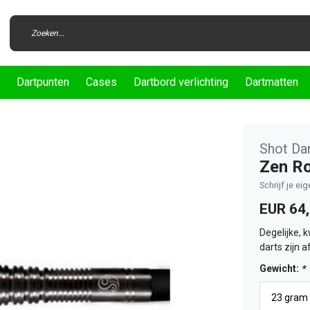
Dartpunten
Cases
Dartbord verlichting
Dartmatten
Shot Da
Zen Ro
Schrijf je ei
EUR 64
Degelijke, 
darts zijn 
Gewicht:
*