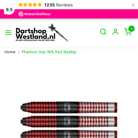
×
1235
Reviews
9,5
0
Home
Phantom Grip 90% Red Steeltip
Vorige
Volge