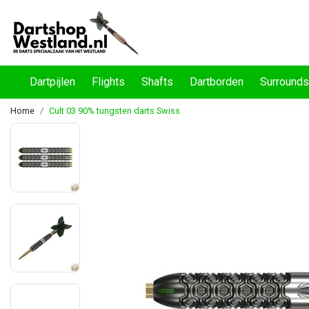
Dartpijlen
Flights
Shafts
Dartborden
Surrounds
Home
Cult 03 90% tungsten darts Swiss