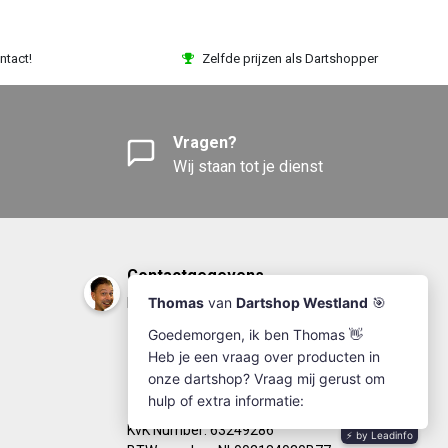
ntact!
Zelfde prijzen als Dartshopper
Vragen?
Wij staan tot je dienst
Contactgegevens
DartshopWestland.nl
+31(0)174-641111
info@dartshopwestland.nl
Kleine Woerdlaan 19
2671 CA - Naaldwijk
KvK Number: 63249286