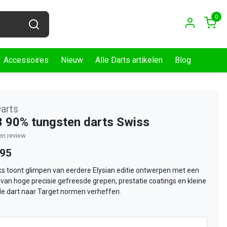
0
Accessoires
Nieuw
Alle Darts artikelen
Blog
arts
3 90% tungsten darts Swiss
gen review
,95
ks toont glimpen van eerdere Elysian editie ontwerpen met een
van hoge precisie gefreesde grepen, prestatie coatings en kleine
 de dart naar Target normen verheffen.