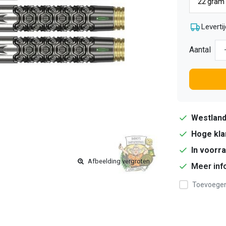
Levertij
Aantal
Westlan
Hoge kla
In voorr
Afbeelding vergroten
Meer inf
Toevoegen 