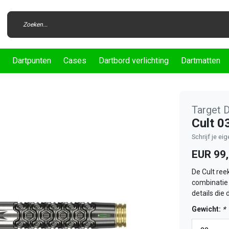
Dartpunten
Cases
Dartbord verlichting
Dartmatten
Target D
Cult 0
Schrijf je ei
EUR 99
De Cult ree
combinatie 
details die
Gewicht:
*