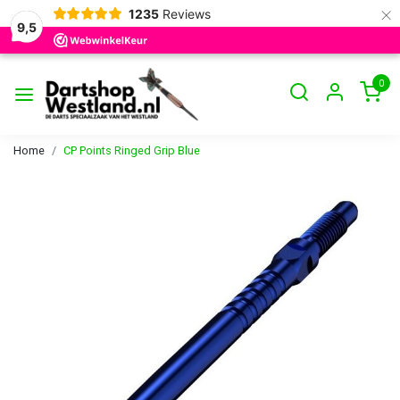
×
1235
Reviews
9,5
0
Home
CP Points Ringed Grip Blue
Vorige
Volge