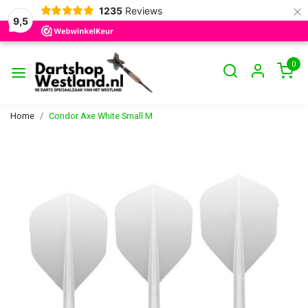
×
1235
Reviews
9,5
0
Home
Condor Axe White Small M
Vorige
Volge