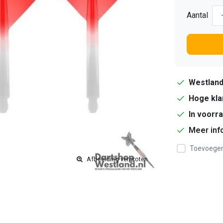
Aantal
Westlan
Hoge kla
In voorr
Meer inf
Toevoegen 
Afbeelding vergroten