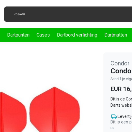
Dartpunten
Cases
Dartbord verlichting
Dartmatten
Condor
Condor
Schrijf je ei
EUR 16
Dit is de C
Darts websh
Levertij
Dit is een 
is.