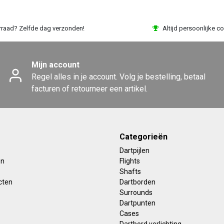
rraad? Zelfde dag verzonden!
Altijd persoonlijke co
Mijn account
Regel alles in je account. Volg je bestelling, betaal
facturen of retourneer een artikel.
Categorieën
Dartpijlen
en
Flights
Shafts
cten
Dartborden
Surrounds
Dartpunten
Cases