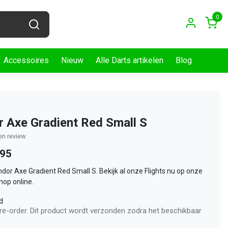
0
Accessoires
Nieuw
Alle Darts artikelen
Blog
 Axe Gradient Red Small S
gen review
,95
ondor Axe Gradient Red Small S. Bekijk al onze Flights nu op onze
op online.
d
pre-order. Dit product wordt verzonden zodra het beschikbaar