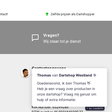
ntact!
Zelfde prijzen als Dartshopper
Vragen?
Wij staan tot je dienst
Contactgegevens
DartshopWestland.nl
+31(0)174-641111
info@dartshopwestland.nl
Kleine Woerdlaan 19
2671 CA - Naaldwijk
KvK Number: 63249286