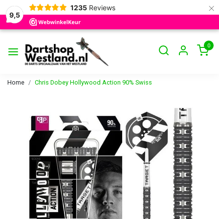
×
1235
Reviews
9,5
0
Home
Chris Dobey Hollywood Action 90% Swiss
Vorige
Volge