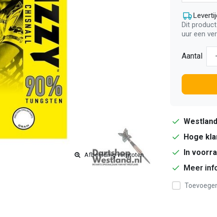
Levertij
Dit product
uur een ve
Aantal
Westlan
Hoge kla
In voorr
Afbeelding vergroten
Meer inf
Toevoegen 