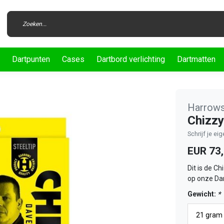
Dartpunten
Cases
Dartbord verlichting
Dartmatten
Harrow
Chizzy
Schrijf je ei
EUR 73
Dit is de C
op onze Da
Gewicht:
*