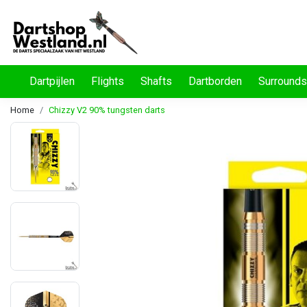
Dartpijlen
Flights
Shafts
Dartborden
Surrounds
Home
Chizzy V2 90% tungsten darts