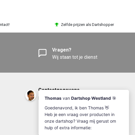
ntact!
Zelfde prijzen als Dartshopper
Vragen?
Wij staan tot je dienst
Contactgegevens
DartshopWestland.nl
+31(0)174-641111
info@dartshopwestland.nl
Kleine Woerdlaan 19
2671 CA - Naaldwijk