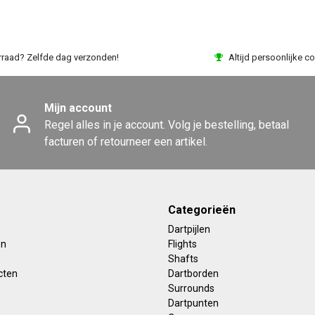
rraad? Zelfde dag verzonden!
Altijd persoonlijke co
Mijn account
Regel alles in je account. Volg je bestelling, betaal
facturen of retourneer een artikel.
Categorieën
Dartpijlen
en
Flights
Shafts
cten
Dartborden
Surrounds
Dartpunten