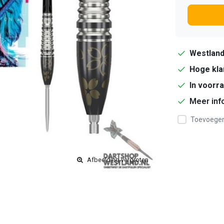
Westlan
Hoge kla
In voorr
Meer inf
Toevoegen 
Afbeelding vergroten