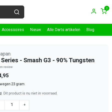
0
Accessoires
Nieuw
Alle Darts artikelen
Blog
Japan
Series - Smash G3 - 90% Tungsten
gen review
4,95
 wegen 23 gram
Dit product is nu niet in voorraad.
d
-
+