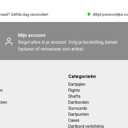
rraad? Zelfde dag verzonden!
Altijd persoonlijke co
Mijn account
Regel alles in je account. Volg je bestelling, betaal
facturen of retourneer een artikel.
Categorieën
Dartpijlen
en
Flights
Shafts
cten
Dartborden
Surrounds
Dartpunten
Cases
Dartbord verlichting