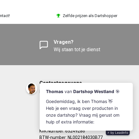
ntact!
Zelfde prijzen als Dartshopper
Vragen?
Wij staan tot je dienst
Contactgegevens
DartshopWestland.nl
+31(0)174-641111
info@dartshopwestland.nl
Kleine Woerdlaan 19
2671 CA - Naaldwijk
KvK Number: 63249286
BTW-number: NL002184030B77