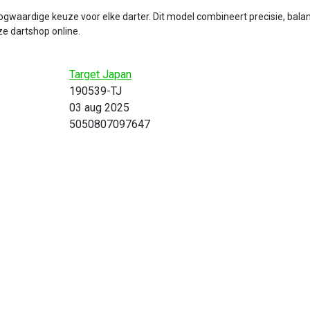
aardige keuze voor elke darter. Dit model combineert precisie, balans
ze dartshop online.
Target Japan
190539-TJ
03 aug 2025
5050807097647