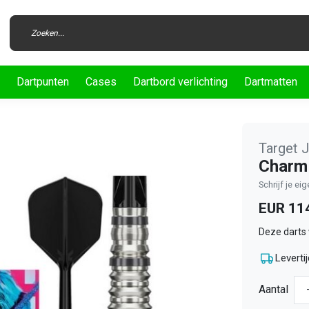
Dartpunten
Cases
Dartbord verlichting
Dartmatten
Target 
Charm 
Schrijf je ei
EUR 11
Deze darts
Levertij
Aantal