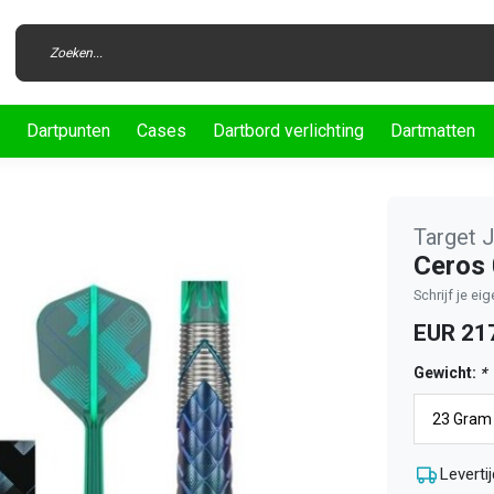
Dartpunten
Cases
Dartbord verlichting
Dartmatten
Target 
Ceros 
Schrijf je ei
EUR 21
Gewicht:
*
Levertij