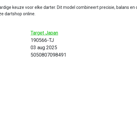
dige keuze voor elke darter. Dit model combineert precisie, balans en d
ze dartshop online.
Target Japan
190566-TJ
03 aug 2025
5050807098491