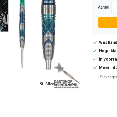
Aantal
Westlan
Hoge kla
In voorr
Meer inf
Toevoegen 
Afbeelding vergroten