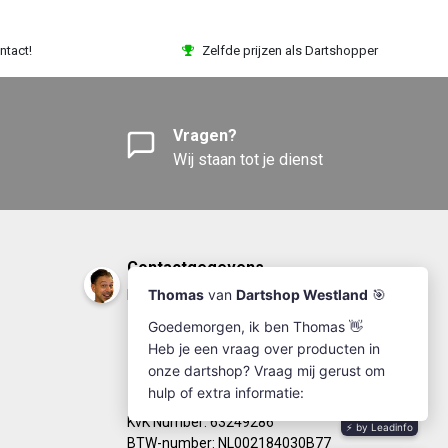
ntact!
Zelfde prijzen als Dartshopper
Vragen?
Wij staan tot je dienst
Contactgegevens
DartshopWestland.nl
+31(0)174-641111
info@dartshopwestland.nl
Kleine Woerdlaan 19
2671 CA - Naaldwijk
KvK Number: 63249286
BTW-number: NL002184030B77