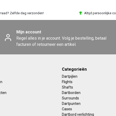
rraad? Zelfde dag verzonden!
Altijd persoonlijke co
Mijn account
Regel alles in je account. Volg je bestelling, betaal
facturen of retourneer een artikel.
Categorieën
Dartpijlen
en
Flights
Shafts
cten
Dartborden
Surrounds
Dartpunten
Cases
Dartbord verlichting