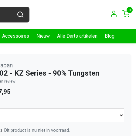
0
Accessoires
Nieuw
Alle Darts artikelen
Blog
Japan
02 - KZ Series - 90% Tungsten
gen review
7,95
Dit product is nu niet in voorraad.
d