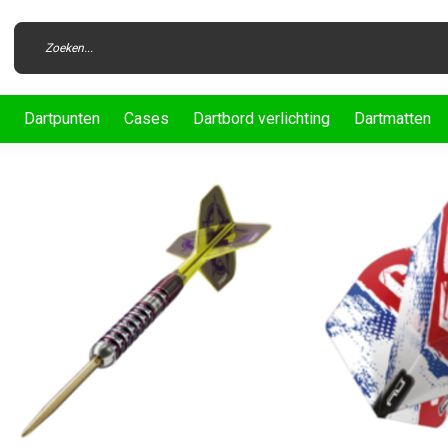
Dartpunten
Cases
Dartbord verlichting
Dartmatten