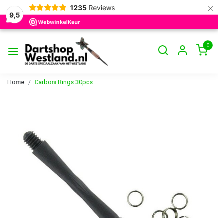
×
1235
Reviews
9,5
0
Home
Carboni Rings 30pcs