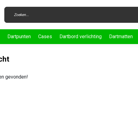
Dartpunten
Cases
Dartbord verlichting
Dartmatten
cht
en gevonden!