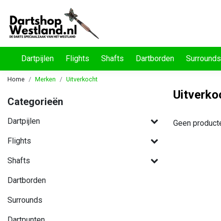
Dartpijlen
Flights
Shafts
Dartborden
Surrounds
Home
Merken
Uitverkocht
Uitverko
Categorieën
Dartpijlen
Geen product
Flights
Shafts
Dartborden
Surrounds
Dartpunten