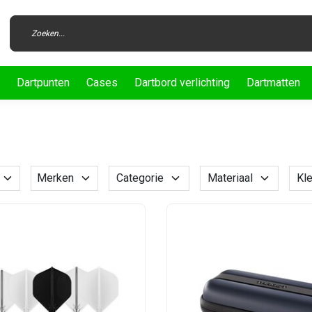
Dartpunten
Cases
Dartbord verlichting
Dartmatten
Merken
Categorie
Materiaal
Kle