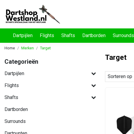
Dartpijlen
Flights
Shafts
Dartborden
Surrounds
Home
Merken
Target
Target
Categorieën
Dartpijlen
Sorteren op
Flights
Shafts
Dartborden
Surrounds
Dartpunten