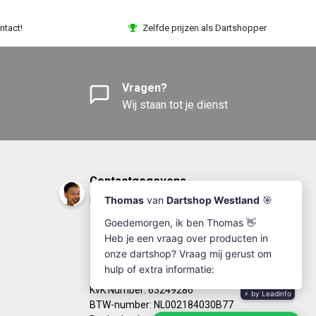
ntact!
Zelfde prijzen als Dartshopper
Vragen?
Wij staan tot je dienst
Contactgegevens
DartshopWestland.nl
+31(0)174-641111
info@dartshopwestland.nl
Kleine Woerdlaan 19
2671 CA - Naaldwijk
KvK Number: 63249286
BTW-number: NL002184030B77