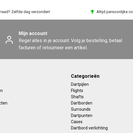
rraad? Zelfde dag verzonden!
Altijd persoonlijke co
Mijn account
Regel alles in je account. Volg je bestelling, betaal
facturen of retourneer een artikel.
Categorieën
Dartpijlen
en
Flights
Shafts
cten
Dartborden
Surrounds
Dartpunten
Cases
Dartbord verlichting