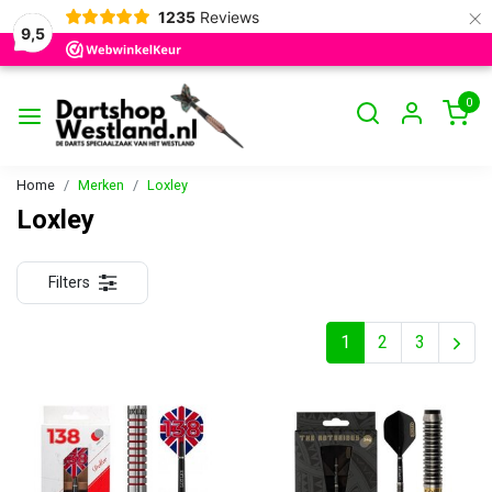
×
1235
Reviews
9,5
0
Home
Merken
Loxley
Loxley
Filters
1
2
3