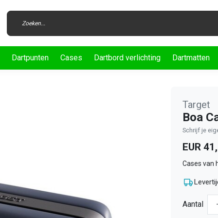
Dartpunten
Cases
Dartbord verlichting
Dartmatten
Target
Boa C
Schrijf je ei
EUR 41
Cases van 
Levertij
Aantal