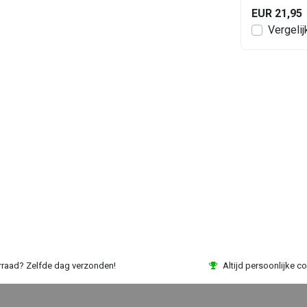
EUR 41,95
EUR 21,95
en
Bekijken
Vergelijk
Vergelij
rraad? Zelfde dag verzonden!
Altijd persoonlijke co