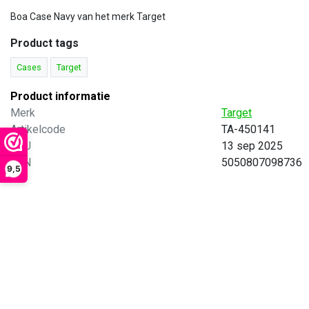
Boa Case Navy van het merk Target
Product tags
Cases
Target
Product informatie
Merk
Target
Artikelcode
TA-450141
SKU
13 sep 2025
EAN
5050807098736
9,5
Target
Boa Case Black
Cases van het merk Target.