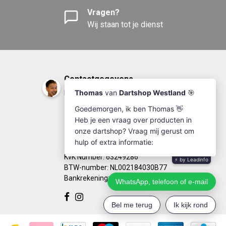
Vragen?
Wij staan tot je dienst
Contactgegevens
DartshopWestland.nl
+31(0)174-641111
info@dartshopwestland.nl
Kleine Woerdlaan 19
2671 CA - Naaldwijk
KvK Number: 63249286
BTW-number: NL002184030B77
Bankrekening: NL67RABO0125923279