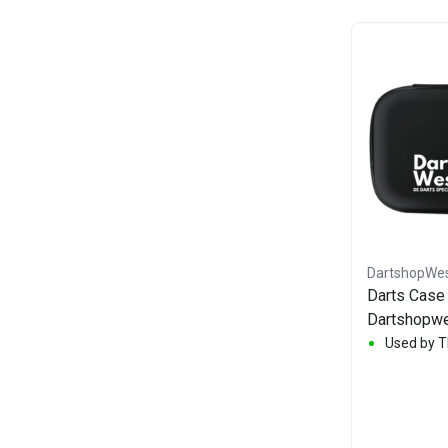
Target
DartshopWes
Boa Case Grey
Darts Case 
Dartshopwe
Cases van het merk Target.
Used by 