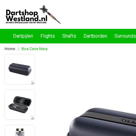
Dartpijlen
Flights
Shafts
Dartborden
Surrounds
Home
Boa Case Navy