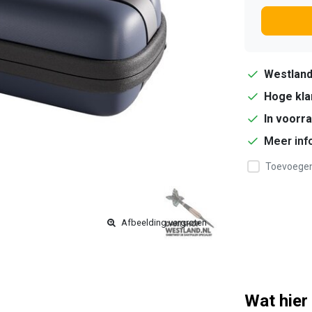
Westlan
Hoge kla
In voorr
Meer inf
Toevoegen 
Afbeelding vergroten
Wat hier 