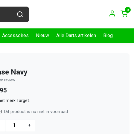
0
Accessoires
Nieuw
Alle Darts artikelen
Blog
ase Navy
gen review
,95
het merk Target.
Dit product is nu niet in voorraad.
d
-
+