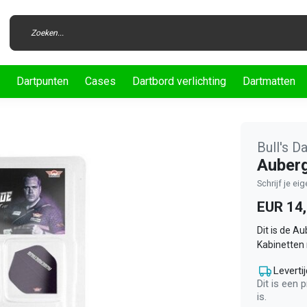
Dartpunten
Cases
Dartbord verlichting
Dartmatten
Bull's D
Auberg
Schrijf je ei
EUR 14
Dit is de A
Kabinetten 
Levertij
Dit is een 
is.