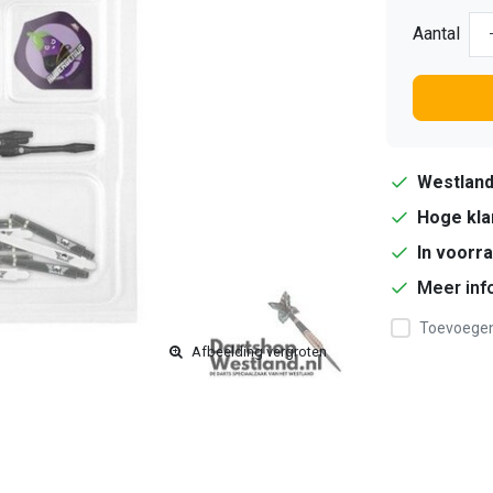
Aantal
Westlan
Hoge kla
In voorr
Meer inf
Toevoegen 
Afbeelding vergroten