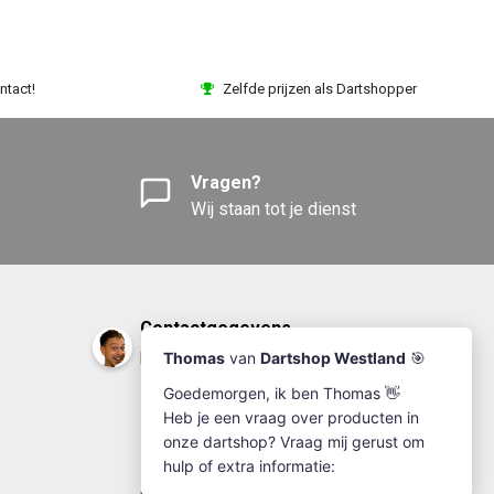
ntact!
Zelfde prijzen als Dartshopper
Vragen?
Wij staan tot je dienst
Contactgegevens
DartshopWestland.nl
+31(0)174-641111
info@dartshopwestland.nl
Kleine Woerdlaan 19
2671 CA - Naaldwijk