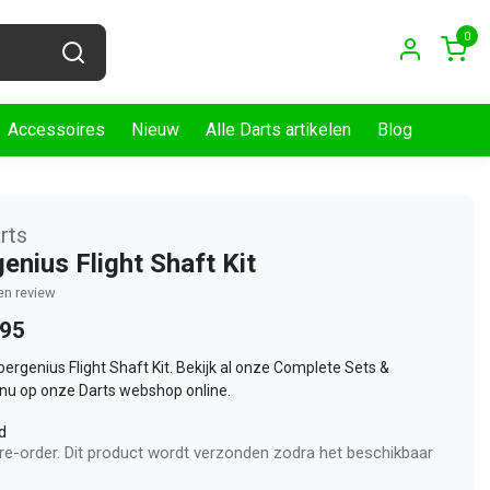
0
Accessoires
Nieuw
Alle Darts artikelen
Blog
arts
enius Flight Shaft Kit
gen review
,95
ubergenius Flight Shaft Kit. Bekijk al onze Complete Sets &
nu op onze Darts webshop online.
d
pre-order. Dit product wordt verzonden zodra het beschikbaar