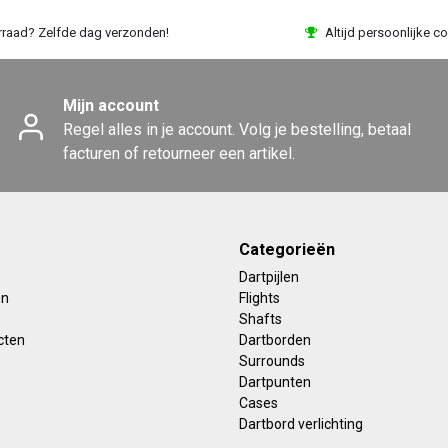
rraad? Zelfde dag verzonden!
Altijd persoonlijke co
Mijn account
Regel alles in je account. Volg je bestelling, betaal
facturen of retourneer een artikel.
Categorieën
Dartpijlen
en
Flights
Shafts
cten
Dartborden
Surrounds
Dartpunten
Cases
Dartbord verlichting