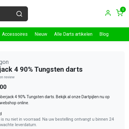
0
Accessoires
Nieuw
Alle Darts artikelen
Blog
gon
ack 4 90% Tungsten darts
gen review
,00
mberjack 4 90% Tungsten darts. Bekijk al onze Dartpijlen nu op
 webshop online.
d
 is nu niet in voorraad. Na uw bestelling ontvangt u binnen 24
rwachte leverdatum.