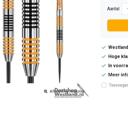
Aantal
Westlan
Hoge kla
In voorr
Meer inf
Toevoegen 
Afbeelding vergroten