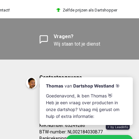
ntact!
Zelfde prijzen als Dartshopper
Vragen?
Wij staan tot je dienst
Contactgegevens
DartshopWestland.nl
+31(0)174-641111
info@dartshopwestland.nl
Kleine Woerdlaan 19
2671 CA - Naaldwijk
KvK Number: 63249286
BTW-number: NL002184030B77
Bankrekening: NL67RABO0125923279