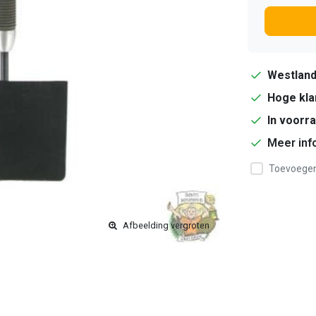
Westlan
Hoge kla
In voorr
Meer inf
Toevoegen 
Afbeelding vergroten