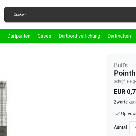
Dartpunten
Cases
Dartbord verlichting
Dartmatten
Bull's
Pointh
Schrijf je ei
EUR 0,
Zwarte kuns
Op voor
Aantal