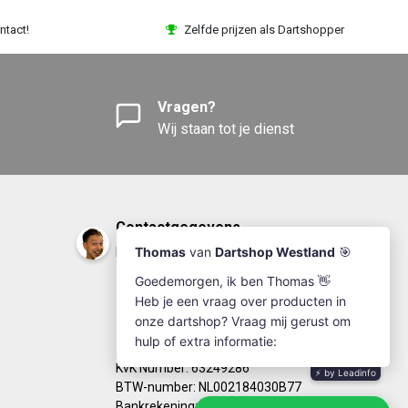
ntact!
Zelfde prijzen als Dartshopper
Vragen?
Wij staan tot je dienst
Contactgegevens
DartshopWestland.nl
+31(0)174-641111
info@dartshopwestland.nl
Kleine Woerdlaan 19
2671 CA - Naaldwijk
KvK Number: 63249286
BTW-number: NL002184030B77
Bankrekening: NL67RABO0125923279