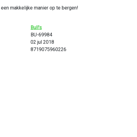
m een makkelijke manier op te bergen!
Bull's
BU-69984
02 jul 2018
8719075960226