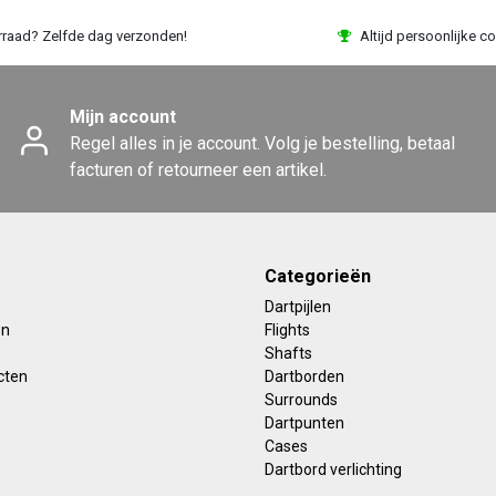
rraad? Zelfde dag verzonden!
Altijd persoonlijke co
Mijn account
Regel alles in je account. Volg je bestelling, betaal
facturen of retourneer een artikel.
Categorieën
Dartpijlen
en
Flights
Shafts
cten
Dartborden
Surrounds
Dartpunten
Cases
Dartbord verlichting