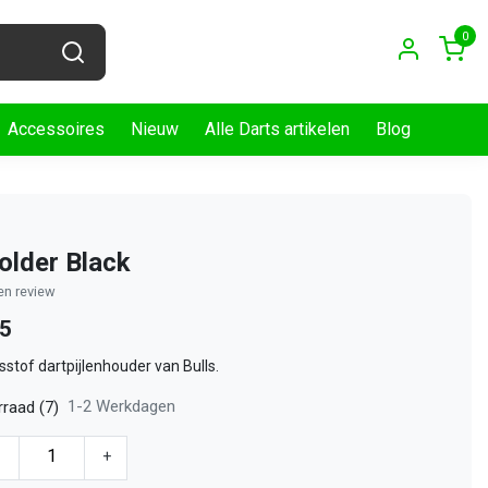
0
Accessoires
Nieuw
Alle Darts artikelen
Blog
older Black
gen review
75
stof dartpijlenhouder van Bulls.
1-2 Werkdagen
raad (7)
-
+