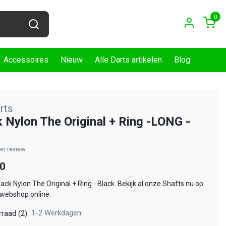
0
Accessoires
Nieuw
Alle Darts artikelen
Blog
arts
 Nylon The Original + Ring -LONG -
gen review
50
Pack Nylon The Original + Ring - Black. Bekijk al onze Shafts nu op
 webshop online.
1-2 Werkdagen
raad (2)