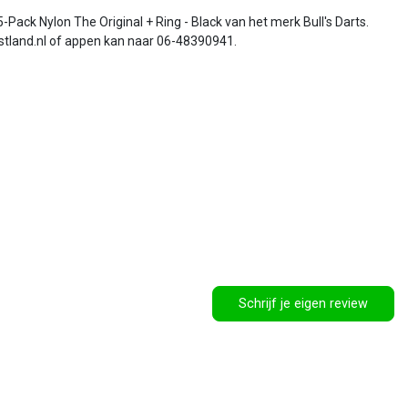
-Pack Nylon The Original + Ring - Black van het merk Bull's Darts.
tland.nl
of appen kan naar 06-48390941.
Schrijf je eigen review