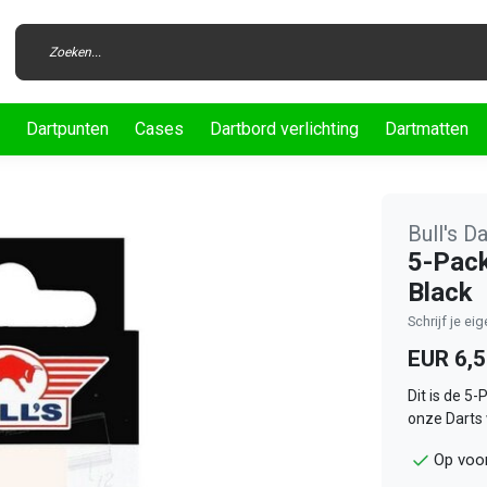
Dartpunten
Cases
Dartbord verlichting
Dartmatten
Bull's D
5-Pack
Black
Schrijf je ei
EUR 6,
Dit is de 5-
onze Darts
Op voor