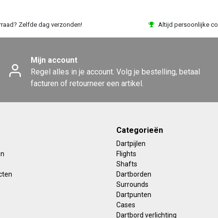
rraad? Zelfde dag verzonden!
Altijd persoonlijke co
Mijn account
Regel alles in je account. Volg je bestelling, betaal
facturen of retourneer een artikel.
Categorieën
Dartpijlen
en
Flights
Shafts
cten
Dartborden
Surrounds
Dartpunten
Cases
Dartbord verlichting