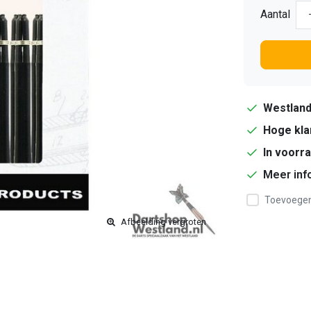
Aantal
Westlan
Hoge kla
In voorr
Meer inf
Toevoegen 
Afbeelding vergroten