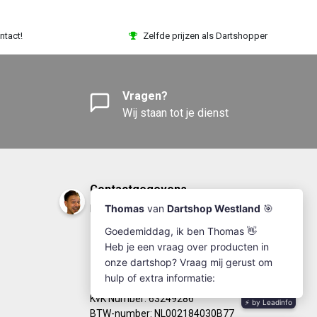
ntact!
Zelfde prijzen als Dartshopper
Vragen?
Wij staan tot je dienst
Contactgegevens
DartshopWestland.nl
+31(0)174-641111
info@dartshopwestland.nl
Kleine Woerdlaan 19
2671 CA - Naaldwijk
KvK Number: 63249286
BTW-number: NL002184030B77