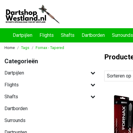
Dartpijlen
Flights
Shafts
Dartborden
Surrounds
Home
Tags
Fornax - Tapered
Producte
Categorieën
Dartpijlen
Sorteren op
Flights
Shafts
Dartborden
Surrounds
Dartpunten