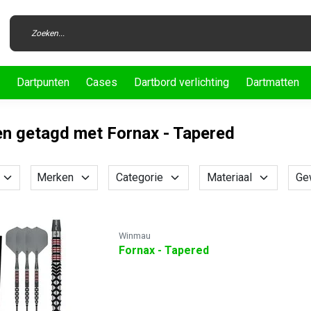
Dartpunten
Cases
Dartbord verlichting
Dartmatten
n getagd met Fornax - Tapered
Merken
Categorie
Materiaal
Ge
Winmau
Fornax - Tapered