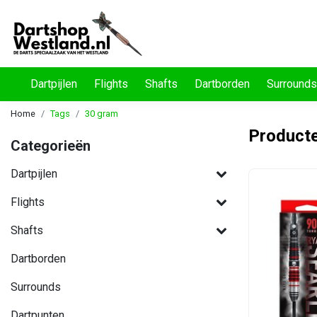
Dartpijlen
Flights
Shafts
Dartborden
Surrounds
Home
Tags
30 gram
Product
Categorieën
Dartpijlen
Flights
Shafts
Dartborden
Surrounds
Dartpunten