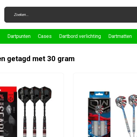
Dartpunten
Cases
Dartbord verlichting
Dartmatten
en getagd met 30 gram