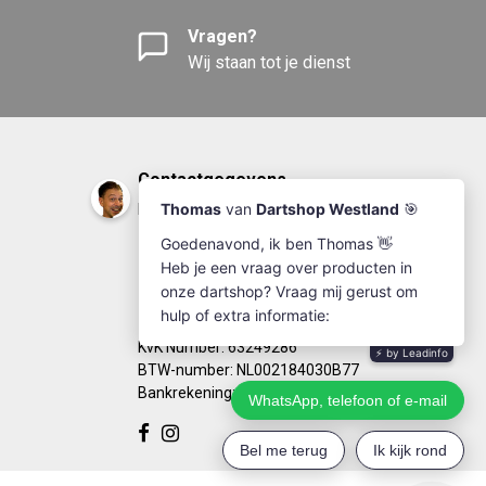
Vragen?
Wij staan tot je dienst
Contactgegevens
DartshopWestland.nl
+31(0)174-641111
info@dartshopwestland.nl
Kleine Woerdlaan 19
2671 CA - Naaldwijk
KvK Number: 63249286
BTW-number: NL002184030B77
Bankrekening: NL67RABO0125923279