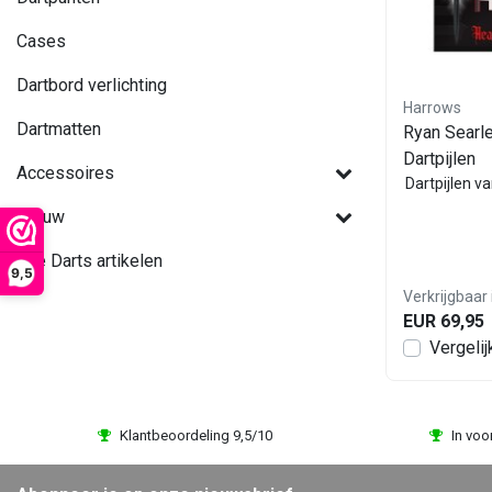
Cases
Dartbord verlichting
Harrows
Dartmatten
Ryan Searl
Dartpijlen
Accessoires
Dartpijlen v
Nieuw
Alle Darts artikelen
9,5
Verkrijgbaar 
EUR 69,95
Vergelij
Klantbeoordeling 9,5/10
In voo