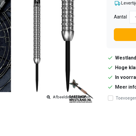
Levertij
Aantal
Westlan
Hoge kla
In voorr
Meer inf
Afbeelding vergroten
Toevoegen 