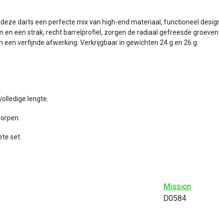
eze darts een perfecte mix van high-end materiaal, functioneel design e
n een strak, recht barrelprofiel, zorgen de radiaal gefreesde groeven vo
 een verfijnde afwerking. Verkrijgbaar in gewichten 24 g en 26 g.
olledige lengte.
worpen.
te set.
Mission
D0584