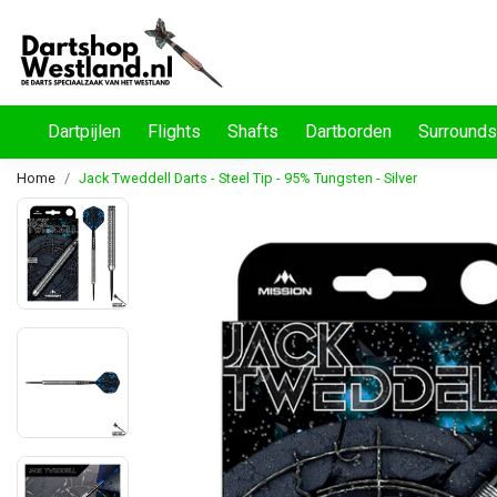
Dartpijlen
Flights
Shafts
Dartborden
Surrounds
Home
Jack Tweddell Darts - Steel Tip - 95% Tungsten - Silver