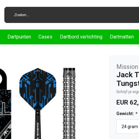
Dartpunten
Cases
Dartbord verlichting
Dartmatten
Mission
Jack T
Tungst
Schrijf je ei
EUR 62
Gewicht:
*