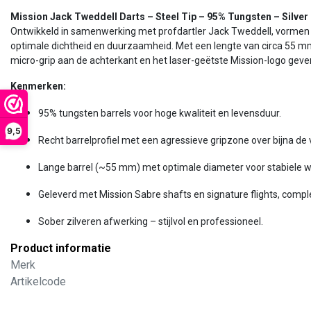
Mission Jack Tweddell Darts – Steel Tip – 95% Tungsten – Silver
Ontwikkeld in samenwerking met profdar­tler Jack Tweddell, vormen d
optimale dichtheid en duurzaamheid. Met een lengte van circa 55 mm e
micro-grip aan de achterkant en het laser-geëtste Mission-logo geven
Kenmerken:
95% tungsten barrels voor hoge kwaliteit en levensduur.
9,5
Recht barrelprofiel met een agressieve gripzone over bijna de v
Lange barrel (~55 mm) met optimale diameter voor stabiele 
Geleverd met Mission Sabre shafts en signature flights, comple
Sober zilveren afwerking – stijlvol en professioneel.
Product informatie
Merk
Artikelcode