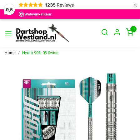
×
1235
Reviews
9,5
0
Home
Hydro 90% 03 Swiss
Vorige
Volge