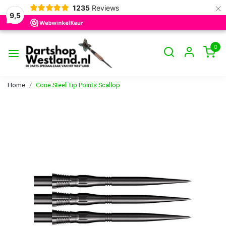
×
1235
Reviews
9,5
0
Home
Cone Steel Tip Points Scallop