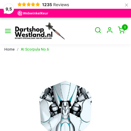
×
1235
Reviews
9,5
0
Home
AI Scorpula No.6